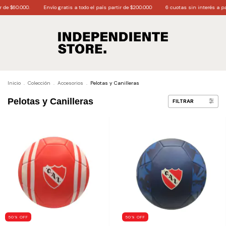
de $60.000.
Envío gratis a todo el país partir de $200.000
6 cuotas sin interés a part
Inicio
.
Colección
.
Accesorios
.
Pelotas y Canilleras
Pelotas y Canilleras
FILTRAR
50
%
OFF
50
%
OFF