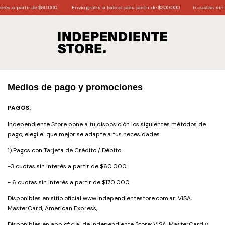
és a partir de $60.000.
Envío gratis a todo el país partir de $200.000
6 cuotas sin in
Medios de pago y promociones
PAGOS:
Independiente Store pone a tu disposición los siguientes métodos de
pago, elegí el que mejor se adapte a tus necesidades.
1) Pagos con Tarjeta de Crédito / Débito
-3 cuotas sin interés a partir de $60.000.
- 6 cuotas sin interés a partir de $170.000
Disponibles en sitio oficial www.independientestore.com.ar: VISA,
MasterCard, American Express,
Disponibles en app oficial de Independiente Store: VISA, MasterCard y