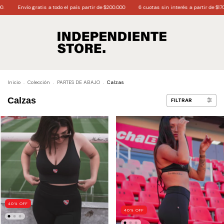
Envío gratis a todo el país partir de $200.000
6 cuotas sin interés a partir de $170.0
Inicio
.
Colección
.
PARTES DE ABAJO
.
Calzas
Calzas
FILTRAR
40
%
OFF
40
%
OFF