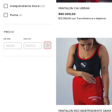
Independiente Store
(20)
PANTALON CAI URBAN
$80.000,00
Puma
(4)
$72.000,00
con
Transferencia o depósito
PRECIO
DESDE
HASTA
PANTALON RED INDEPENDIENTE DAMA