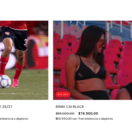
10
%
OFF
 26/27
BINIKI CAI BLACK
$85.000,00
$76.500,00
sferencia o depósito
$68.850,00
con
Transferencia o depósito