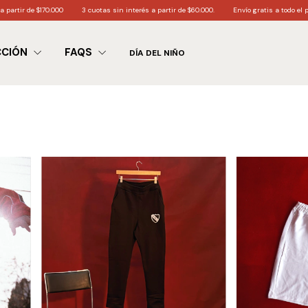
 partir de $60.000.
Envío gratis a todo el país partir de $200.000
6 cuotas sin interé
CCIÓN
FAQS
DÍA DEL NIÑO