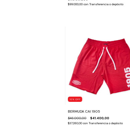
$99.000,00
con
Transferencia o depósito
10
%
OFF
BERMUDA CAI 1905
$46.000,00
$41.400,00
$37.260,00
con
Transferencia o depósito