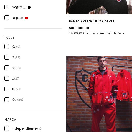
Negro
(1)
Rojo
(1)
PANTALON ESCUDO CAI RED
$80.000,00
$72.000,00
con
Transferencia o depósito
TALLE
Xs
(8)
S
(29)
M
(29)
L
(27)
Xl
(29)
Xxl
(25)
MARCA
Independiente
(3)