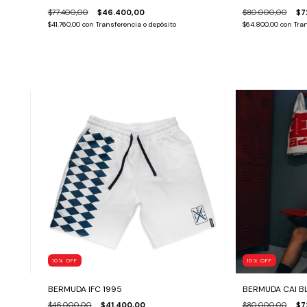
$77.400,00
$46.400,00
$80.000,00
$7
$41.760,00
con
Transferencia o depósito
$64.800,00
con
Tran
10
%
OFF
10
%
OFF
BERMUDA IFC 1995
BERMUDA CAI B
$46.000,00
$41.400,00
$80.000,00
$7