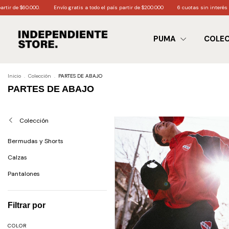
ís partir de $200.000
6 cuotas sin interés a partir de $170.000
3 cuotas sin interés a
PUMA
COLE
Inicio
.
Colección
.
PARTES DE ABAJO
PARTES DE ABAJO
Colección
Bermudas y Shorts
Calzas
Pantalones
Filtrar por
COLOR