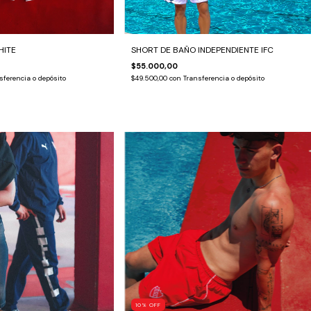
HITE
SHORT DE BAÑO INDEPENDIENTE IFC
$55.000,00
sferencia o depósito
$49.500,00
con
Transferencia o depósito
10
%
OFF