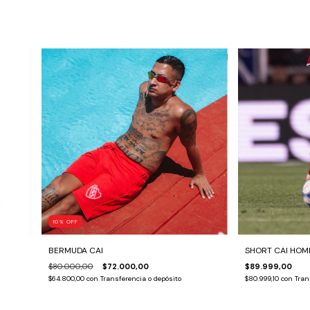
10
%
OFF
BERMUDA CAI
SHORT CAI HOME
$80.000,00
$72.000,00
$89.999,00
$64.800,00
con
Transferencia o depósito
$80.999,10
con
Tran