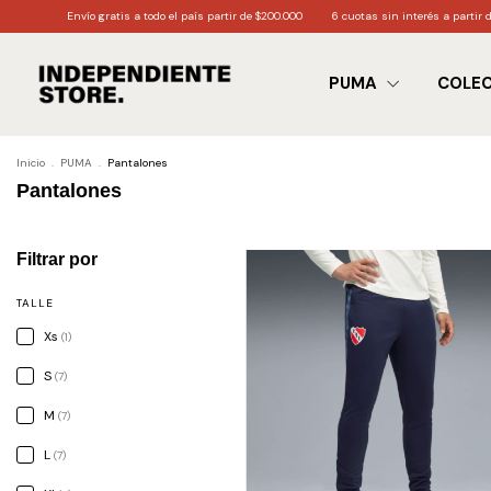
Envío gratis a todo el país partir de $200.000
6 cuotas sin interés a partir de $170
PUMA
COLE
Inicio
.
PUMA
.
Pantalones
Pantalones
Filtrar por
TALLE
Xs
(1)
S
(7)
M
(7)
L
(7)