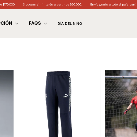
.000
3 cuotas sin interés a partir de $60.000.
Envío gratis a todo el país partir de $
CCIÓN
FAQS
DÍA DEL NIÑO