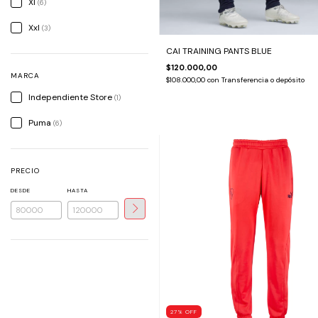
Xl
(6)
Xxl
(3)
CAI TRAINING PANTS BLUE
$120.000,00
MARCA
$108.000,00
con
Transferencia o depósito
Independiente Store
(1)
Puma
(6)
PRECIO
DESDE
HASTA
27
%
OFF