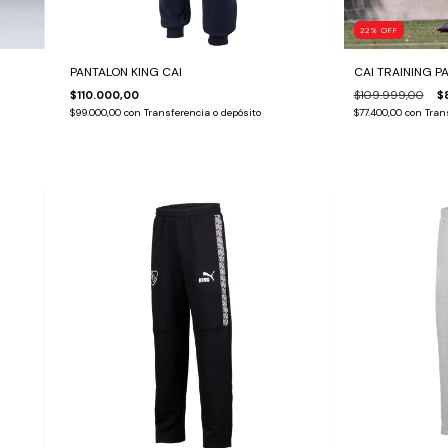
22
%
OFF
PANTALON KING CAI
CAI TRAINING P
$110.000,00
$109.999,00
$
$99.000,00
con
Transferencia o depósito
$77.400,00
con
Tran