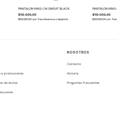
PANTALON KING CAI SWEAT BLACK
PANTALON KING
$110.000,00
$110.000,00
$99.000,00
con
Transferencia o depósito
$99.000,00
con
Tran
NOSOTROS
Contacto
o y promociones
Historia
os de envíos
Preguntas Frecuentes
luciones