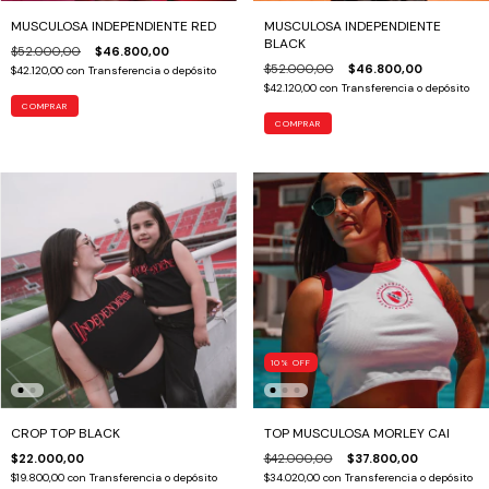
MUSCULOSA INDEPENDIENTE RED
MUSCULOSA INDEPENDIENTE
BLACK
$52.000,00
$46.800,00
$52.000,00
$46.800,00
$42.120,00
con
Transferencia o depósito
$42.120,00
con
Transferencia o depósito
COMPRAR
COMPRAR
10
%
OFF
CROP TOP BLACK
TOP MUSCULOSA MORLEY CAI
$22.000,00
$42.000,00
$37.800,00
$19.800,00
con
Transferencia o depósito
$34.020,00
con
Transferencia o depósito