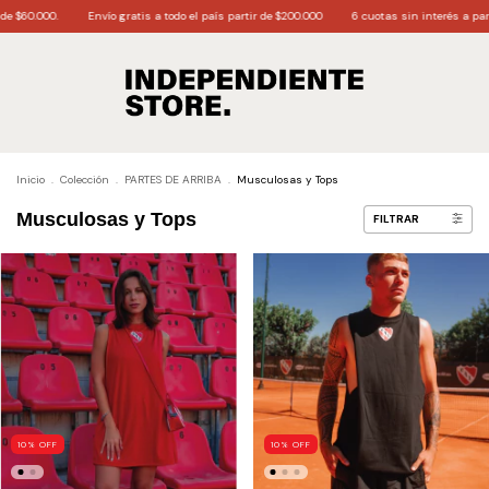
Envío gratis a todo el país partir de $200.000
6 cuotas sin interés a partir de $170.000
Inicio
.
Colección
.
PARTES DE ARRIBA
.
Musculosas y Tops
Musculosas y Tops
FILTRAR
10
%
OFF
10
%
OFF