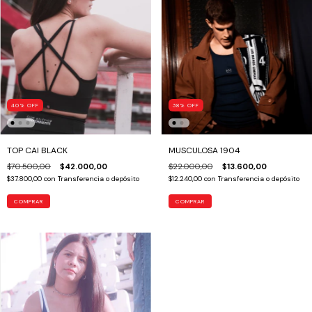
40
%
OFF
38
%
OFF
TOP CAI BLACK
MUSCULOSA 1904
$70.500,00
$42.000,00
$22.000,00
$13.600,00
$37.800,00
con
Transferencia o depósito
$12.240,00
con
Transferencia o depósito
COMPRAR
COMPRAR