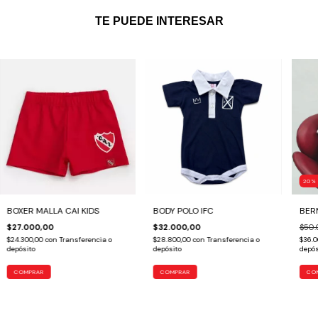
TE PUEDE INTERESAR
20
BOXER MALLA CAI KIDS
BODY POLO IFC
BER
$27.000,00
$32.000,00
$50.
$24.300,00
con
Transferencia o
$28.800,00
con
Transferencia o
$36.
depósito
depósito
depós
COMPRAR
COMPRAR
CO