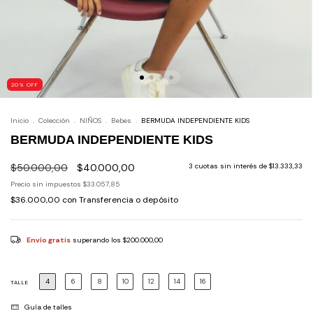
20
%
OFF
Inicio
.
Colección
.
NIÑOS
.
Bebes
.
BERMUDA INDEPENDIENTE KIDS
BERMUDA INDEPENDIENTE KIDS
$50.000,00
$40.000,00
3
cuotas sin interés de
$13.333,33
Precio sin impuestos
$33.057,85
$36.000,00
con
Transferencia o depósito
Envío gratis
superando los
$200.000,00
4
6
8
10
12
14
16
TALLE
Guía de talles