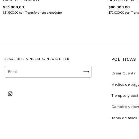
CROP TEE ESCUDOS
BUZO IFC BLACK
$35.000,00
$80.000,00
$31.500,00
con
Transferencia o depósito
$72.000,00
con
Trans
SUSCRIBITE A NUESTRO NEWSLETTER
POLITICAS
Crear Cuenta
Medios de pag
Tiempos y cost
Cambios y devo
Tabla de talles