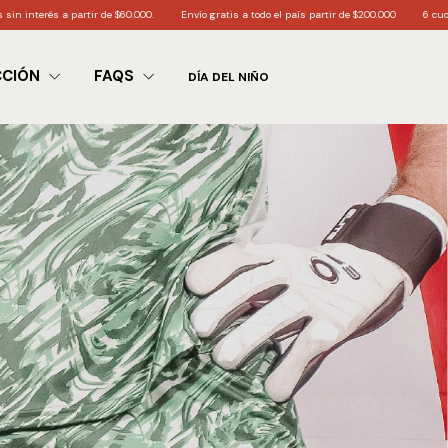
tir de $60.000.
Envío gratis a todo el país partir de $200.000
6 cuotas sin interés a 
CCIÓN
FAQS
DÍA DEL NIÑO