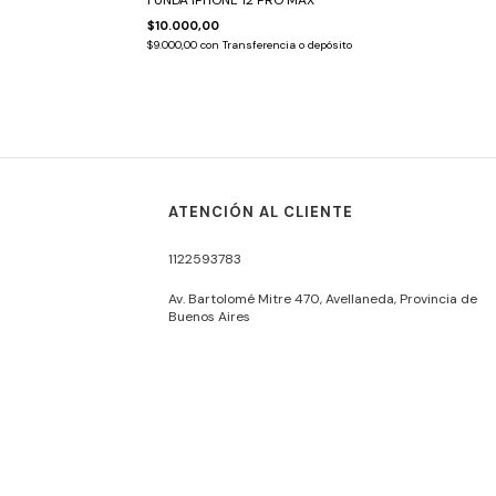
FUNDA IPHONE 12 PRO MAX
$10.000,00
$9.000,00
con
Transferencia o depósito
ATENCIÓN AL CLIENTE
1122593783
Av. Bartolomé Mitre 470, Avellaneda, Provincia de
Buenos Aires