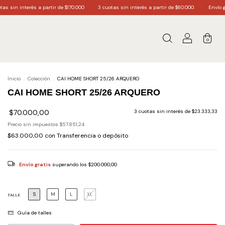
partir de $170.000
3 cuotas sin interés a partir de $60.000.
Envío gratis a todo el pa
0
Inicio
.
Colección
.
CAI HOME SHORT 25/26 ARQUERO
CAI HOME SHORT 25/26 ARQUERO
$70.000,00
3
cuotas sin interés de
$23.333,33
Precio sin impuestos
$57.851,24
$63.000,00
con
Transferencia o depósito
Envío gratis
superando los
$200.000,00
S
M
L
XL
TALLE
Guía de talles