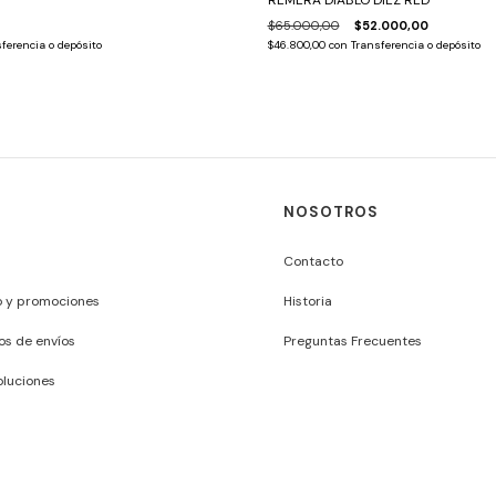
REMERA DIABLO DIEZ RED
$65.000,00
$52.000,00
ferencia o depósito
$46.800,00
con
Transferencia o depósito
NOSOTROS
Contacto
o y promociones
Historia
os de envíos
Preguntas Frecuentes
luciones