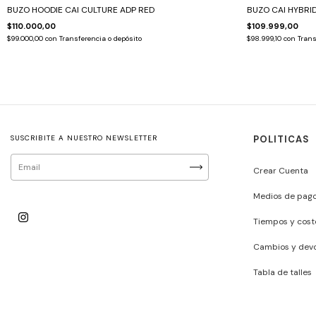
BUZO HOODIE CAI CULTURE ADP RED
BUZO CAI HYBRI
$110.000,00
$109.999,00
$99.000,00
con
Transferencia o depósito
$98.999,10
con
Trans
SUSCRIBITE A NUESTRO NEWSLETTER
POLITICAS
Crear Cuenta
Medios de pag
Tiempos y cost
Cambios y devo
Tabla de talles