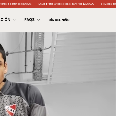
r de $60.000.
Envío gratis a todo el país partir de $200.000
6 cuotas sin interés a pa
CCIÓN
FAQS
DÍA DEL NIÑO