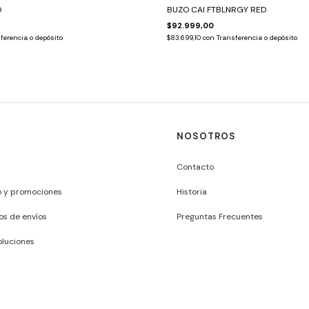
D
BUZO CAI FTBLNRGY RED
$92.999,00
ferencia o depósito
$83.699,10
con
Transferencia o depósito
NOSOTROS
Contacto
o y promociones
Historia
os de envíos
Preguntas Frecuentes
luciones