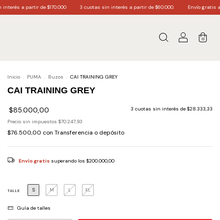
rtir de $170.000
3 cuotas sin interés a partir de $60.000.
Envío gratis a todo el país
0
Inicio
.
PUMA
.
Buzos
.
CAI TRAINING GREY
CAI TRAINING GREY
$85.000,00
3
cuotas sin interés de
$28.333,33
Precio sin impuestos
$70.247,93
$76.500,00
con
Transferencia o depósito
Envío gratis
superando los
$200.000,00
S
M
L
XL
TALLE
Guía de talles