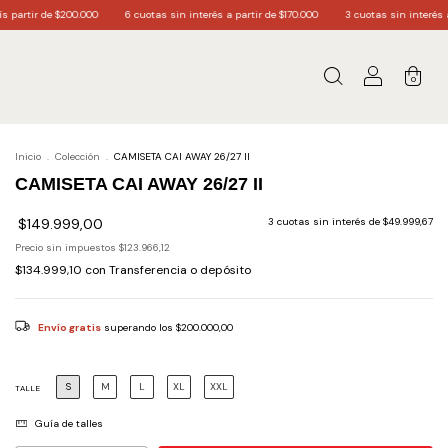
00
6 cuotas sin interés a partir de $170.000
3 cuotas sin interés a partir de $60.000.
0
Inicio
.
Colección
.
CAMISETA CAI AWAY 26/27 II
CAMISETA CAI AWAY 26/27 II
$149.999,00
3
cuotas sin interés de
$49.999,67
Precio sin impuestos
$123.966,12
$134.999,10
con
Transferencia o depósito
Envío gratis
superando los
$200.000,00
S
M
L
XL
XXL
TALLE
Guía de talles