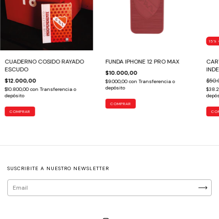
15
%
CUADERNO COSIDO RAYADO
FUNDA IPHONE 12 PRO MAX
CAR
ESCUDO
INDE
$10.000,00
$12.000,00
$50.
$9.000,00
con
Transferencia o
depósito
$10.800,00
con
Transferencia o
$38.
depósito
depós
COMPRAR
SUSCRIBITE A NUESTRO NEWSLETTER