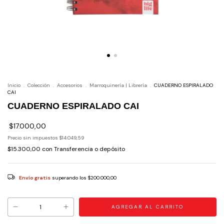
Inicio
.
Colección
.
Accesorios
.
Marroquinería | Librería
.
CUADERNO ESPIRALADO
CAI
CUADERNO ESPIRALADO CAI
$17.000,00
Precio sin impuestos
$14.049,59
$15.300,00
con
Transferencia o depósito
Envío gratis
superando los
$200.000,00