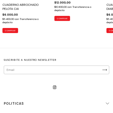
$12.000,00
CUA
CUADERNO ABROCHADO
$10.800,00
con
Transferencia o
DIAB
PELOTA CAI
depósito
$6.
$6.000,00
$5.4
$5.400,00
con
Transferencia o
depós
depósito
CO
COMPRAR
SUSCRIBITE A NUESTRO NEWSLETTER
POLITICAS