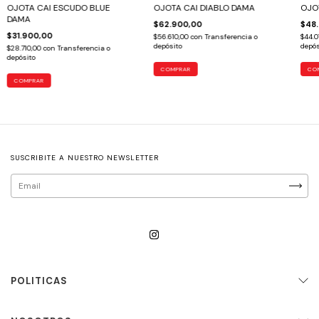
OJOTA CAI ESCUDO BLUE
OJOTA CAI DIABLO DAMA
OJO
DAMA
$62.900,00
$48
$31.900,00
$56.610,00
con
Transferencia o
$44.0
depósito
depós
$28.710,00
con
Transferencia o
depósito
COMPRAR
CO
COMPRAR
SUSCRIBITE A NUESTRO NEWSLETTER
POLITICAS