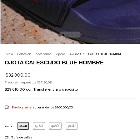
Inicio
.
Colección
.
Accesorios
.
Ojotas
.
OJOTA CAI ESCUDO BLUE HOMBRE
OJOTA CAI ESCUDO BLUE HOMBRE
$32.900,00
Precio sin impuestos
$27.190,08
$29.610,00
con
Transferencia o depósito
Envío gratis
superando los
$200.000,00
40/41
42/43
44/45
46/47
TALLE
Guía de talles