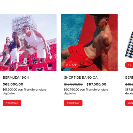
10
%
OFF
10
%
BERMUDA 1904
SHORT DE BAÑO CAI
BER
$68.000,00
$75.000,00
$67.500,00
$46.
$61.200,00
con
Transferencia o
$60.750,00
con
Transferencia o
$37.2
depósito
depósito
depós
COMPRAR
COMPRAR
CO