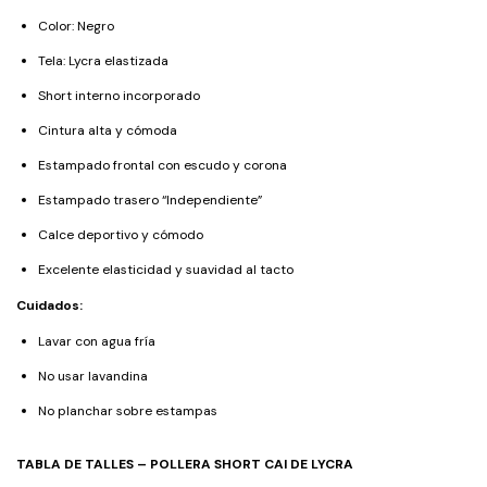
Color: Negro
Tela: Lycra elastizada
Short interno incorporado
Cintura alta y cómoda
Estampado frontal con escudo y corona
Estampado trasero “Independiente”
Calce deportivo y cómodo
Excelente elasticidad y suavidad al tacto
Cuidados:
Lavar con agua fría
No usar lavandina
No planchar sobre estampas
TABLA DE TALLES – POLLERA SHORT CAI DE LYCRA