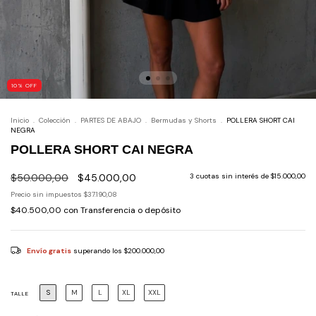
10
%
OFF
Inicio
.
Colección
.
PARTES DE ABAJO
.
Bermudas y Shorts
.
POLLERA SHORT CAI
NEGRA
POLLERA SHORT CAI NEGRA
$50.000,00
$45.000,00
3
cuotas sin interés de
$15.000,00
Precio sin impuestos
$37.190,08
$40.500,00
con
Transferencia o depósito
Envío gratis
superando los
$200.000,00
S
M
L
XL
XXL
TALLE