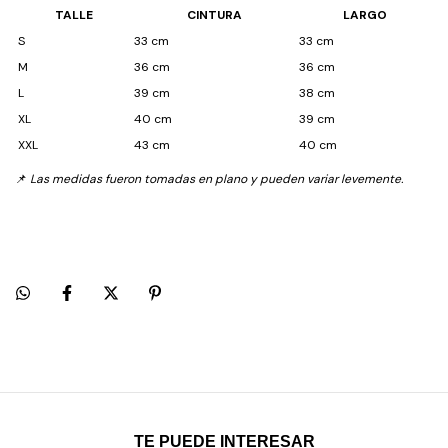
TALLE
CINTURA
LARGO
S
33 cm
33 cm
M
36 cm
36 cm
L
39 cm
38 cm
XL
40 cm
39 cm
XXL
43 cm
40 cm
📌
Las medidas fueron tomadas en plano y pueden variar levemente.
TE PUEDE INTERESAR