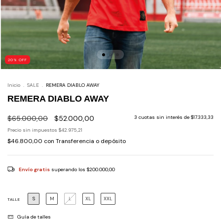
20
%
OFF
Inicio
.
SALE
.
REMERA DIABLO AWAY
REMERA DIABLO AWAY
$65.000,00
$52.000,00
3
cuotas sin interés de
$17.333,33
Precio sin impuestos
$42.975,21
$46.800,00
con
Transferencia o depósito
Envío gratis
superando los
$200.000,00
S
M
L
XL
XXL
TALLE
Guía de talles