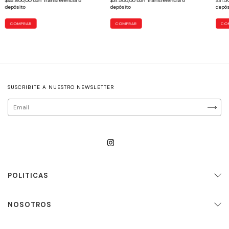
$46.800,00
con
Transferencia o
$31.500,00
con
Transferencia o
$31.5
depósito
depósito
depós
COMPRAR
COMPRAR
CO
SUSCRIBITE A NUESTRO NEWSLETTER
POLITICAS
NOSOTROS