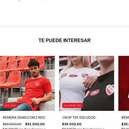
TE PUEDE INTERESAR
20
%
OFF
2X1 CROP TEE
REMERA DIABLO DIEZ RED
CROP TEE ESCUDOS
BER
$65.000,00
$52.000,00
$35.000,00
$35