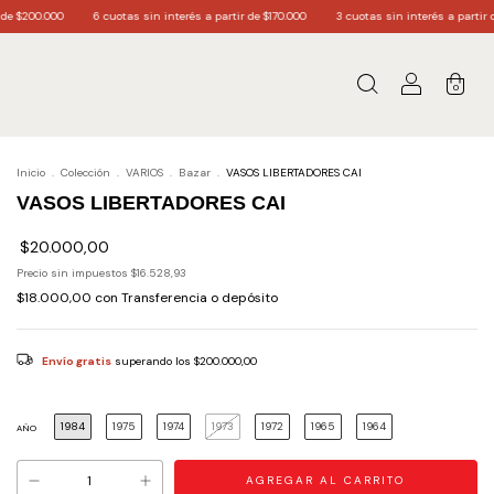
uotas sin interés a partir de $170.000
3 cuotas sin interés a partir de $60.000.
Envío
0
Inicio
.
Colección
.
VARIOS
.
Bazar
.
VASOS LIBERTADORES CAI
VASOS LIBERTADORES CAI
$20.000,00
Precio sin impuestos
$16.528,93
$18.000,00
con
Transferencia o depósito
Envío gratis
superando los
$200.000,00
1984
1975
1974
1973
1972
1965
1964
AÑO