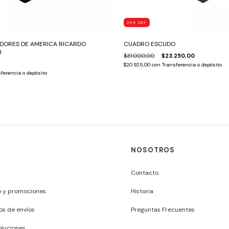
25
%
OFF
ADORES DE AMERICA RICARDO
CUADRO ESCUDO
I
$31.000,00
$23.250,00
$20.925,00
con
Transferencia o depósito
ferencia o depósito
NOSOTROS
Contacto
o y promociones
Historia
os de envíos
Preguntas Frecuentes
luciones