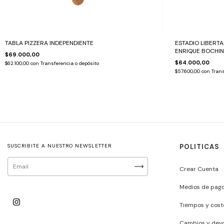
TABLA PIZZERA INDEPENDIENTE
ESTADIO LIBERT
ENRIQUE BOCHIN
$69.000,00
$64.000,00
$62.100,00
con
Transferencia o depósito
$57.600,00
con
Trans
SUSCRIBITE A NUESTRO NEWSLETTER
POLITICAS
Crear Cuenta
Medios de pag
Tiempos y cost
Cambios y devo