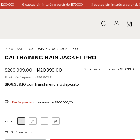
in interés a partir de $170.000
3 cuotas sin interés a partir de $60.000.
Envío gratis
0
Inicio
.
SALE
.
CAI TRAINING RAIN JACKET PRO
CAI TRAINING RAIN JACKET PRO
$269.999,00
$120.399,00
3
cuotas sin interés de
$40.133,00
Precio sin impuestos
$99.503,31
$108.359,10
con
Transferencia o depósito
Envío gratis
superando los
$200.000,00
S
M
L
XL
TALLE
Guía de talles