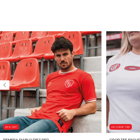
20
%
OFF
2X1 CROP TEE