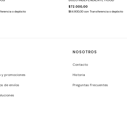
DOS
BUZO INDEPENDIENTE HOOD
$72.000,00
ferencia o depósito
$64.800,00
con
Transferencia o depósito
NOSOTROS
Contacto
o y promociones
Historia
os de envíos
Preguntas Frecuentes
luciones