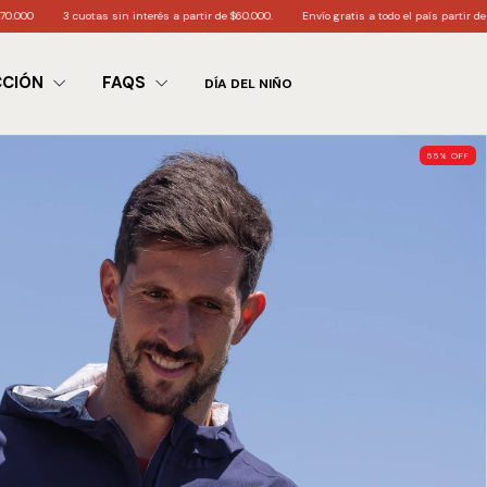
interés a partir de $60.000.
Envío gratis a todo el país partir de $200.000
6 cuotas s
CCIÓN
FAQS
DÍA DEL NIÑO
55
%
OFF