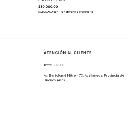
BUZO IFC BLACK
$80.000,00
$72.000,00
con
Transferencia o depósito
ATENCIÓN AL CLIENTE
1122593783
Av. Bartolomé Mitre 470, Avellaneda, Provincia de
Buenos Aires