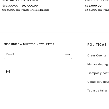
REMERA DIABLO DIEZ RED
CROP TEE ESCU
$65.000,00
$52.000,00
$35.000,00
$46.800,00
con
Transferencia o depósito
$31.500,00
con
Trans
SUSCRIBITE A NUESTRO NEWSLETTER
POLITICAS
Crear Cuenta
Medios de pag
Tiempos y cost
Cambios y devo
Tabla de talles