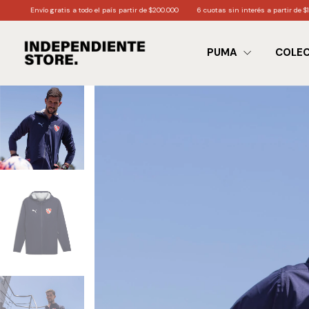
odo el país partir de $200.000
6 cuotas sin interés a partir de $170.000
3 cuotas sin 
PUMA
COLE