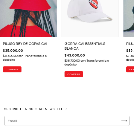
PILUSO REY DE COPAS CAI
GORRA CAI ESSENTIALS
PILU
BLANCA
$35.000,00
$35
$43.000,00
$31.500,00
con
Transferencia o
$31.5
depósito
depós
$38.700,00
con
Transferencia o
depósito
COMPRAR
CO
SUSCRIBITE A NUESTRO NEWSLETTER