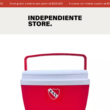
Envío gratis a todo el país partir de $200.000
6 cuotas sin interés a partir de $170.