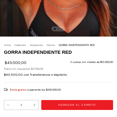
Inicio
.
Colección
.
Accesorios
.
Gorros
.
GORRA INDEPENDIENTE RED
GORRA INDEPENDIENTE RED
$45.000,00
3
cuotas sin interés de
$15.000,00
Precio sin impuestos
$37.190,08
$40.500,00
con
Transferencia o depósito
Envío gratis
superando los
$200.000,00