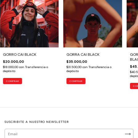
GORRO CAI BLACK
GORRA CAI BLACK
GOR
BLA
$20.000,00
$35.000,00
$45
$18.000,00
con
Transferencia o
$31.500,00
con
Transferencia o
depósito
depósito
$40.
depós
SUSCRIBITE A NUESTRO NEWSLETTER