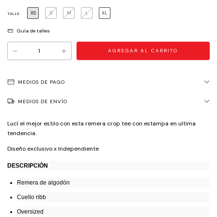
XS
S
M
L
XL
TALLE
Guía de talles
MEDIOS DE PAGO
MEDIOS DE ENVÍO
Lucí el mejor estilo con esta remera crop tee con estampa en ultima
tendencia.
Diseño exclusivo x Independiente
DESCRIPCIÓN
Remera de algodón
Cuello ribb
Oversized