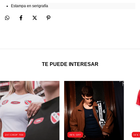
Estampa en serigrafía
TE PUEDE INTERESAR
2X1 CROP TEE
38
%
OFF
14
%