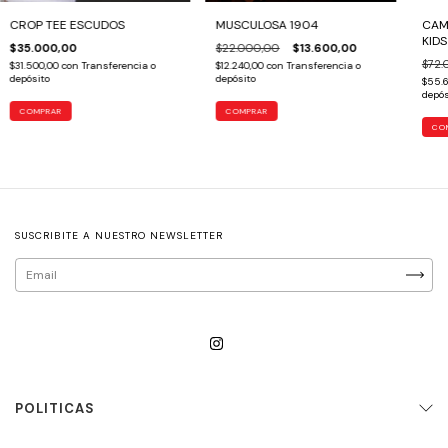
CROP TEE ESCUDOS
MUSCULOSA 1904
CAM
KIDS
$35.000,00
$22.000,00
$13.600,00
$72.
$31.500,00
con
Transferencia o
$12.240,00
con
Transferencia o
depósito
depósito
$55.6
depós
COMPRAR
COMPRAR
CO
SUSCRIBITE A NUESTRO NEWSLETTER
POLITICAS