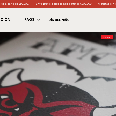
000.
Envío gratis a todo el país partir de $200.000
6 cuotas sin interés a partir de $
CCIÓN
FAQS
DÍA DEL NIÑO
10
%
OFF