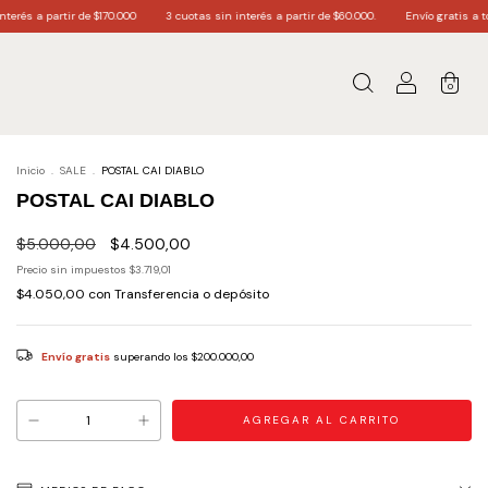
170.000
3 cuotas sin interés a partir de $60.000.
Envío gratis a todo el país partir d
0
Inicio
.
SALE
.
POSTAL CAI DIABLO
POSTAL CAI DIABLO
$5.000,00
$4.500,00
Precio sin impuestos
$3.719,01
$4.050,00
con
Transferencia o depósito
Envío gratis
superando los
$200.000,00