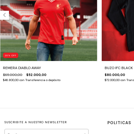
20
%
OFF
REMERA DIABLO AWAY
BUZO IFC BLACK
$65.000,00
$52.000,00
$80.000,00
$46.800,00
con
Transferencia o depósito
$72.000,00
con
Trans
SUSCRIBITE A NUESTRO NEWSLETTER
POLITICAS