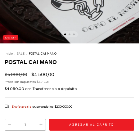
10
%
OFF
Inicio
.
SALE
.
POSTAL CAI MANO
POSTAL CAI MANO
$5.000,00
$4.500,00
Precio sin impuestos
$3.719,01
$4.050,00
con
Transferencia o depósito
Envío gratis
superando los
$200.000,00