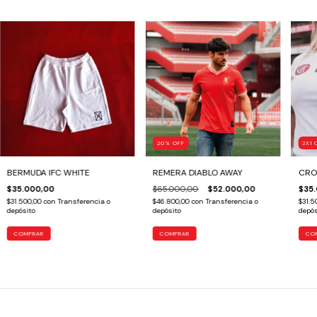
20
%
OFF
2X1 
BERMUDA IFC WHITE
REMERA DIABLO AWAY
CRO
$35.000,00
$65.000,00
$52.000,00
$35
$31.500,00
con
Transferencia o
$46.800,00
con
Transferencia o
$31.5
depósito
depósito
depós
COMPRAR
COMPRAR
CO