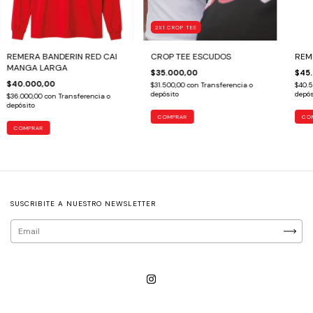
2X1 CROP TEE
REMERA BANDERIN RED CAI
CROP TEE ESCUDOS
REM
MANGA LARGA
$35.000,00
$45
$40.000,00
$31.500,00
con
Transferencia o
$40.
depósito
depós
$36.000,00
con
Transferencia o
depósito
COMPRAR
CO
COMPRAR
SUSCRIBITE A NUESTRO NEWSLETTER