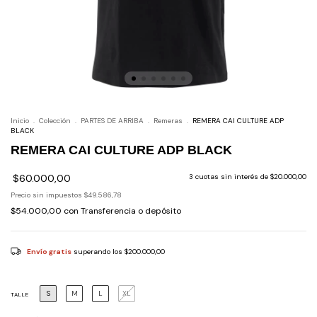
Inicio
.
Colección
.
PARTES DE ARRIBA
.
Remeras
.
REMERA CAI CULTURE ADP
BLACK
REMERA CAI CULTURE ADP BLACK
$60.000,00
3
cuotas sin interés de
$20.000,00
Precio sin impuestos
$49.586,78
$54.000,00
con
Transferencia o depósito
Envío gratis
superando los
$200.000,00
S
M
L
XL
TALLE