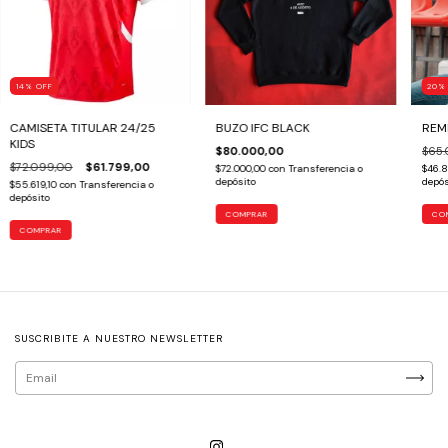
14
%
OFF
20
CAMISETA TITULAR 24/25
BUZO IFC BLACK
REM
KIDS
$80.000,00
$65.
$72.099,00
$61.799,00
$72.000,00
con
Transferencia o
$46.
depósito
depós
$55.619,10
con
Transferencia o
depósito
COMPRAR
CO
COMPRAR
SUSCRIBITE A NUESTRO NEWSLETTER