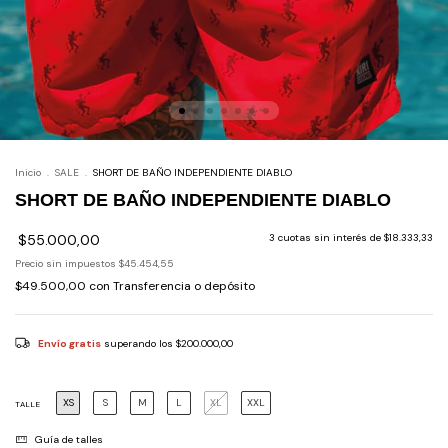
Inicio
.
SALE
.
SHORT DE BAÑO INDEPENDIENTE DIABLO
SHORT DE BAÑO INDEPENDIENTE DIABLO
$55.000,00
3
cuotas sin interés de
$18.333,33
Precio sin impuestos
$45.454,55
$49.500,00
con
Transferencia o depósito
Envío gratis
superando los
$200.000,00
XS
S
M
L
XL
XXL
TALLE
Guía de talles