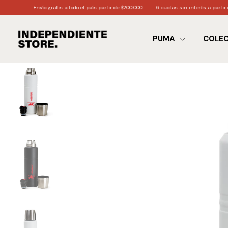
ratis a todo el país partir de $200.000
6 cuotas sin interés a partir de $170.000
3 cu
PUMA
COLE