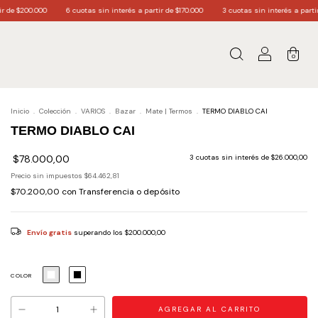
 cuotas sin interés a partir de $170.000
3 cuotas sin interés a partir de $60.000.
Env
0
Inicio
.
Colección
.
VARIOS
.
Bazar
.
Mate | Termos
.
TERMO DIABLO CAI
TERMO DIABLO CAI
$78.000,00
3
cuotas sin interés de
$26.000,00
Precio sin impuestos
$64.462,81
$70.200,00
con
Transferencia o depósito
Envío gratis
superando los
$200.000,00
COLOR