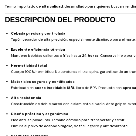
Termo importado de
alta calidad
, desarrollado para quienes buscan rendim
DESCRIPCIÓN DEL PRODUCTO
Cebada precisa y controlada
Tapón cebador de alta precisión, especialmente diseñado para el mate. 
Excelente eficiencia térmica
Mantiene bebidas calientes o frías hasta
24 horas
. Conserva hielo por 
Hermeticidad total
Cuerpo 100% hermético. No condensa ni transpira, garantizando un tran
Materiales seguros y certificados
Fabricado en
acero inoxidable 18/8
, libre de BPA. Producto con
aproba
Alta resistencia
Construcción de doble pared con aislamiento al vacío. Ante golpes exte
Diseño práctico y ergonómico
Pico anti-salpicaduras. Tamaño cómodo para transportar y servir.
Pintura al polvo de acabado rugoso, de fácil agarre y antideslizante.
Producto completo