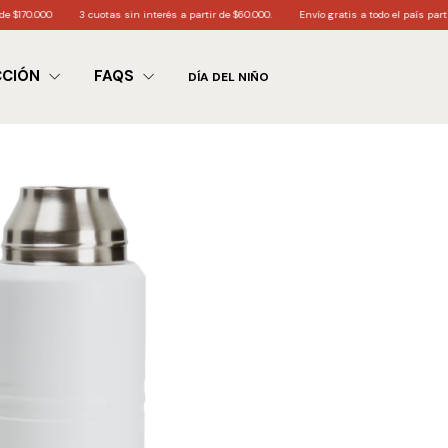
otas sin interés a partir de $60.000.
Envío gratis a todo el país partir de $200.000
6
CCIÓN
FAQS
DÍA DEL NIÑO