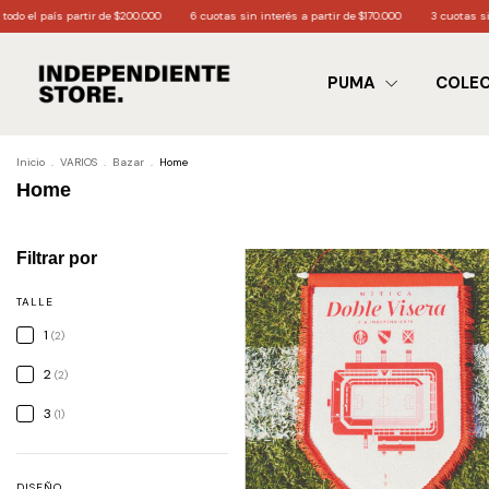
00.000
6 cuotas sin interés a partir de $170.000
3 cuotas sin interés a partir de $60.
PUMA
COLE
Inicio
.
VARIOS
.
Bazar
.
Home
Home
Filtrar por
TALLE
1
(2)
2
(2)
3
(1)
DISEÑO