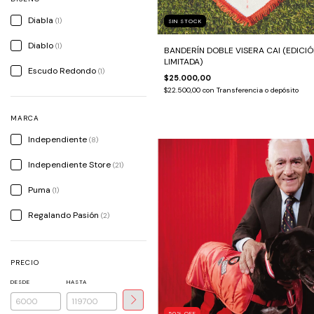
Diabla
(1)
SIN STOCK
Diablo
(1)
BANDERÍN DOBLE VISERA CAI (EDICI
LIMITADA)
Escudo Redondo
(1)
$25.000,00
$22.500,00
con
Transferencia o depósito
MARCA
Independiente
(8)
Independiente Store
(21)
Puma
(1)
Regalando Pasión
(2)
PRECIO
DESDE
HASTA
50
%
OFF