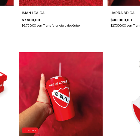
IMAN LDA CAI
JARRA 3D CAI
$7.500,00
$30.000,00
$6.750,00
con
Transferencia o depósito
$27.000,00
con
Tran
50
%
OFF