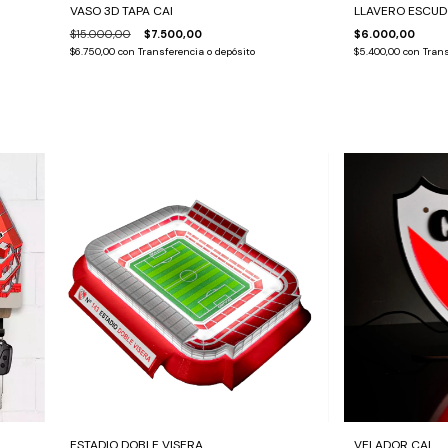
VASO 3D TAPA CAI
LLAVERO ESCUD
$15.000,00
$7.500,00
$6.000,00
$6.750,00
con
Transferencia o depósito
$5.400,00
con
Trans
ESTADIO DOBLE VISERA
VELADOR CAI