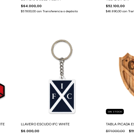
$64.000,00
$52.100,00
$57.600,00
con
Transferencia o depósito
$46.890,00
con
Tran
SIN STOCK
NTE
LLAVERO ESCUDO IFC WHITE
TABLA PICADA 
$6.000,00
$171.000,00
$1