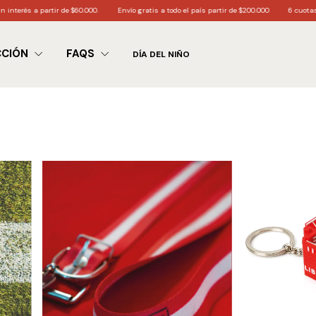
000.
Envío gratis a todo el país partir de $200.000
6 cuotas sin interés a partir de $
CCIÓN
FAQS
DÍA DEL NIÑO