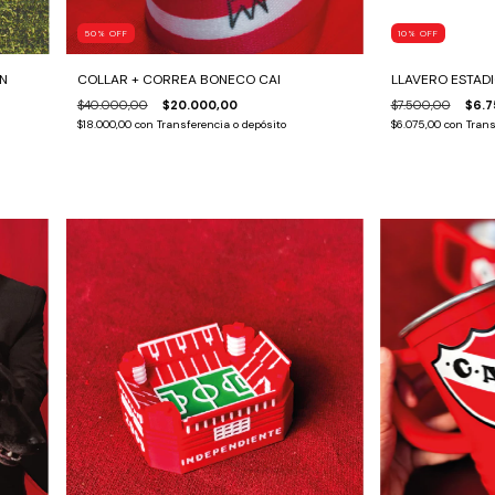
50
%
OFF
10
%
OFF
ÓN
COLLAR + CORREA BONECO CAI
LLAVERO ESTADI
$40.000,00
$20.000,00
$7.500,00
$6.7
$18.000,00
con
Transferencia o depósito
$6.075,00
con
Trans