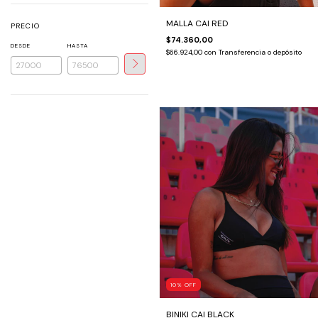
MALLA CAI RED
PRECIO
$74.360,00
DESDE
HASTA
$66.924,00
con
Transferencia o depósito
10
%
OFF
BINIKI CAI BLACK