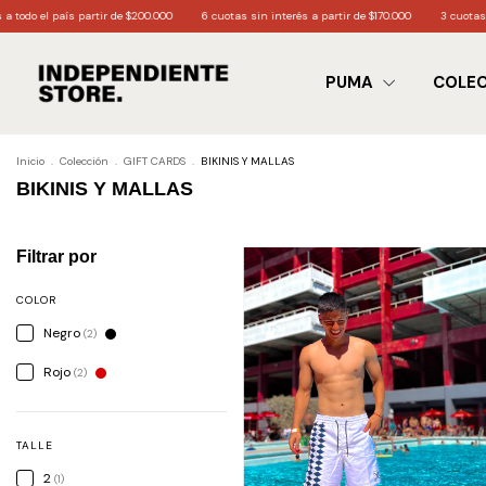
tir de $200.000
6 cuotas sin interés a partir de $170.000
3 cuotas sin interés a parti
PUMA
COLE
Inicio
.
Colección
.
GIFT CARDS
.
BIKINIS Y MALLAS
BIKINIS Y MALLAS
Filtrar por
COLOR
Negro
(2)
Rojo
(2)
TALLE
2
(1)