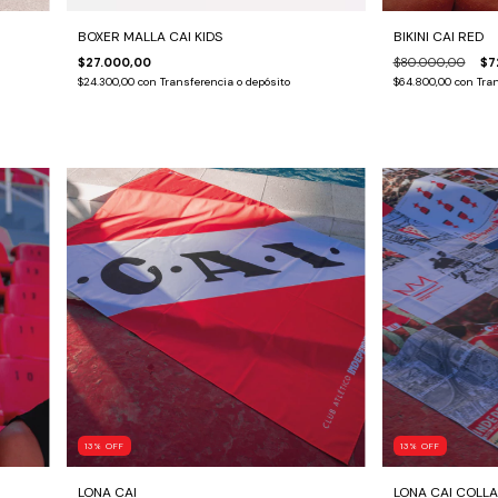
BOXER MALLA CAI KIDS
BIKINI CAI RED
$27.000,00
$80.000,00
$7
$24.300,00
con
Transferencia o depósito
$64.800,00
con
Tran
13
%
OFF
13
%
OFF
LONA CAI
LONA CAI COLL