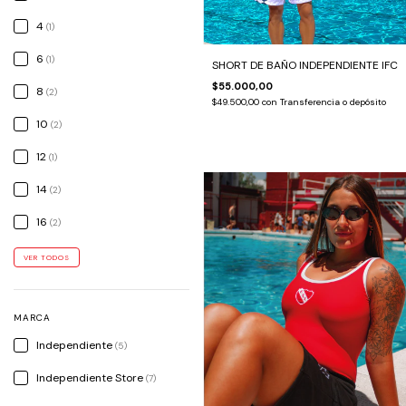
4
(1)
6
(1)
SHORT DE BAÑO INDEPENDIENTE IFC
$55.000,00
8
(2)
$49.500,00
con
Transferencia o depósito
10
(2)
12
(1)
14
(2)
16
(2)
VER TODOS
MARCA
Independiente
(5)
Independiente Store
(7)