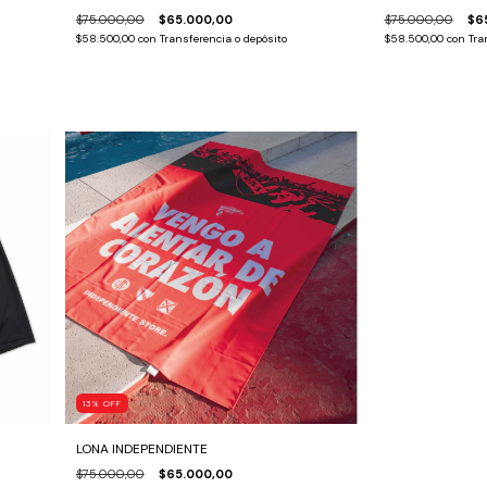
$75.000,00
$65.000,00
$75.000,00
$6
$58.500,00
con
Transferencia o depósito
$58.500,00
con
Tra
13
%
OFF
LONA INDEPENDIENTE
$75.000,00
$65.000,00