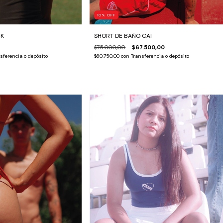
10
%
OFF
CK
SHORT DE BAÑO CAI
$75.000,00
$67.500,00
sferencia o depósito
$60.750,00
con
Transferencia o depósito