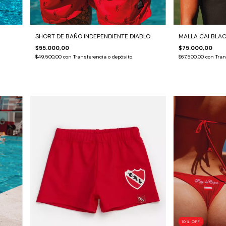
SHORT DE BAÑO INDEPENDIENTE DIABLO
MALLA CAI BLA
$55.000,00
$75.000,00
$49.500,00
con
Transferencia o depósito
$67.500,00
con
Tran
10
%
OFF