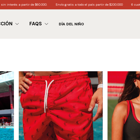
r de $60.000.
Envío gratis a todo el país partir de $200.000
6 cuotas sin interés a pa
CCIÓN
FAQS
DÍA DEL NIÑO