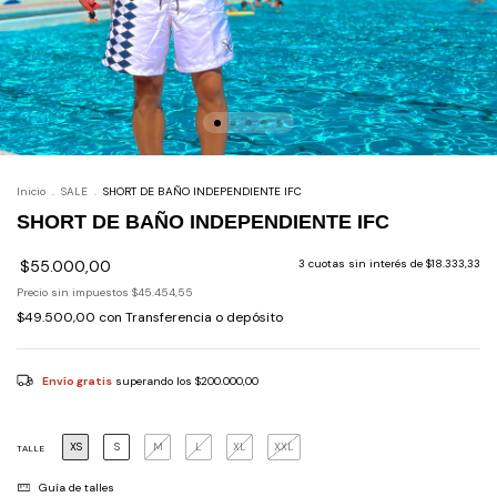
Inicio
.
SALE
.
SHORT DE BAÑO INDEPENDIENTE IFC
SHORT DE BAÑO INDEPENDIENTE IFC
$55.000,00
3
cuotas sin interés de
$18.333,33
Precio sin impuestos
$45.454,55
$49.500,00
con
Transferencia o depósito
Envío gratis
superando los
$200.000,00
XS
S
M
L
XL
XXL
TALLE
Guía de talles