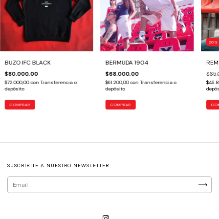
20
BUZO IFC BLACK
BERMUDA 1904
REM
$80.000,00
$68.000,00
$65.
$72.000,00
con
Transferencia o
$61.200,00
con
Transferencia o
$46.
depósito
depósito
depós
COMPRAR
COMPRAR
CO
SUSCRIBITE A NUESTRO NEWSLETTER