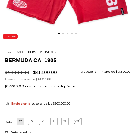
10
%
OFF
Inicio
.
SALE
.
BERMUDA CAI 1905
BERMUDA CAI 1905
$46.000,00
$41.400,00
3
cuotas sin interés de
$13.800,00
Precio sin impuestos
$34.214,88
$37.260,00
con
Transferencia o depósito
Envío gratis
superando los
$200.000,00
XS
S
M
L
XL
XXL
TALLE
Guía de talles