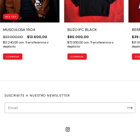
38
%
OFF
MUSCULOSA 1904
BUZO IFC BLACK
BER
$22.000,00
$13.600,00
$80.000,00
$35
$12.240,00
con
Transferencia o
$72.000,00
con
Transferencia o
$31.5
depósito
depósito
depós
COMPRAR
COMPRAR
CO
SUSCRIBITE A NUESTRO NEWSLETTER