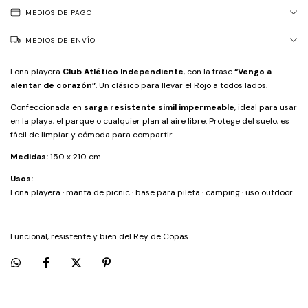
MEDIOS DE PAGO
MEDIOS DE ENVÍO
Lona playera
Club Atlético Independiente
, con la frase
“Vengo a
alentar de corazón”
. Un clásico para llevar el Rojo a todos lados.
Confeccionada en
sarga resistente simil impermeable
, ideal para usar
en la playa, el parque o cualquier plan al aire libre. Protege del suelo, es
fácil de limpiar y cómoda para compartir.
Medidas:
150 x 210 cm
Usos:
Lona playera · manta de picnic · base para pileta · camping · uso outdoor
Funcional, resistente y bien del Rey de Copas.