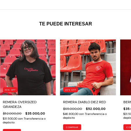
TE PUEDE INTERESAR
33
%
OFF
20
%
OFF
REMERA OVERSIZED
REMERA DIABLO DIEZ RED
BER
GRANDEZA
$65.000,00
$52.000,00
$35
$52.000,00
$35.000,00
$46.800,00
con
Transferencia o
$31.5
depósito
depós
$31.500,00
con
Transferencia o
depósito
COMPRAR
CO