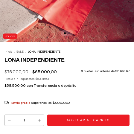
13
%
OFF
Inicio
.
SALE
.
LONA INDEPENDIENTE
LONA INDEPENDIENTE
$75.000,00
$65.000,00
3
cuotas sin interés de
$21.666,67
Precio sin impuestos
$53.719,01
$58.500,00
con
Transferencia o depósito
Envío gratis
superando los
$200.000,00