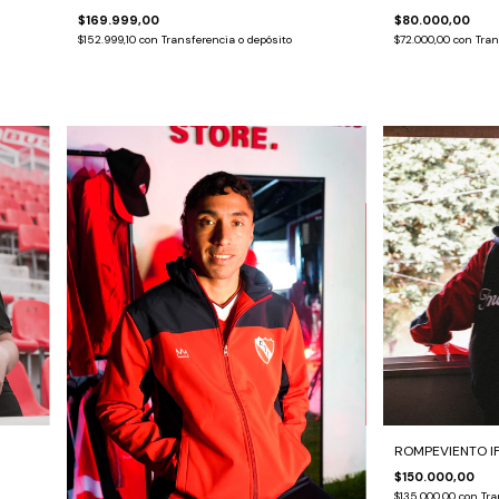
$169.999,00
$80.000,00
$152.999,10
con
Transferencia o depósito
$72.000,00
con
Tran
ROMPEVIENTO I
$150.000,00
$135.000,00
con
Tra