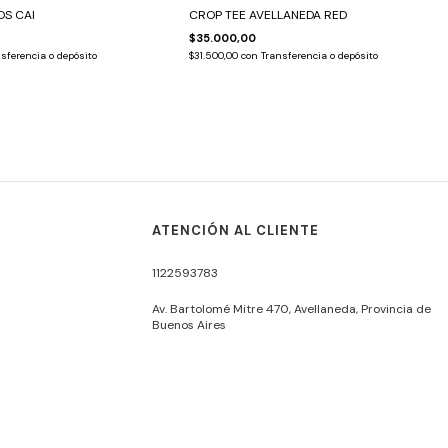
S CAI
CROP TEE AVELLANEDA RED
$35.000,00
sferencia o depósito
$31.500,00
con
Transferencia o depósito
ATENCIÓN AL CLIENTE
1122593783
Av. Bartolomé Mitre 470, Avellaneda, Provincia de
Buenos Aires