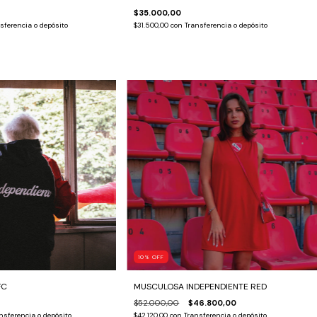
$35.000,00
sferencia o depósito
$31.500,00
con
Transferencia o depósito
10
%
OFF
FC
MUSCULOSA INDEPENDIENTE RED
$52.000,00
$46.800,00
nsferencia o depósito
$42.120,00
con
Transferencia o depósito