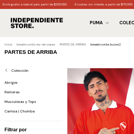
 $200.000
6 cuotas sin interés a partir de $170.000
3 cuotas sin interés a partir de $
PUMA
COLE
Inicio
.
breadcrumbs.rey-de-copas
.
PARTES DE ARRIBA
.
breadcrumbs.buzos2
PARTES DE ARRIBA
Colección
Abrigos
Remeras
Musculosas y Tops
Camisa | Chomba
Filtrar por