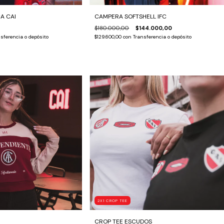
A CAI
CAMPERA SOFTSHELL IFC
$180.000,00
$144.000,00
sferencia o depósito
$129.600,00
con
Transferencia o depósito
2X1 CROP TEE
CROP TEE ESCUDOS