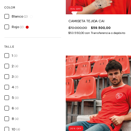
COLOR
15
%
OFF
Blanco
(2)
CAMISETA TEJIDA CAI
Rojo
(2)
$70.000,00
$59.500,00
$53.550,00
con
Transferencia o depósito
TALLE
1
(3)
2
(4)
3
(3)
4
(7)
5
(3)
6
(4)
8
(4)
10
20
%
OFF
(4)