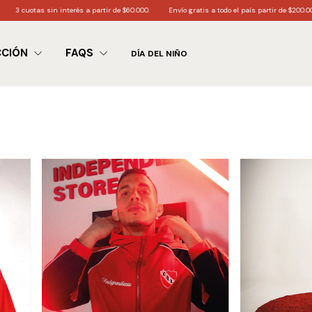
60.000.
Envío gratis a todo el país partir de $200.000
6 cuotas sin interés a partir d
CCIÓN
FAQS
DÍA DEL NIÑO