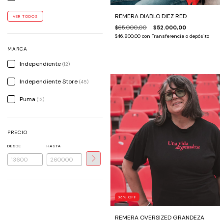
REMERA DIABLO DIEZ RED
VER TODOS
$65.000,00
$52.000,00
$46.800,00
con
Transferencia o depósito
MARCA
Independiente
(12)
Independiente Store
(45)
Puma
(12)
PRECIO
DESDE
HASTA
33
%
OFF
REMERA OVERSIZED GRANDEZA