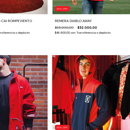
20
%
OFF
 CAI ROMPEVIENTO
REMERA DIABLO AWAY
$65.000,00
$52.000,00
nsferencia o depósito
$46.800,00
con
Transferencia o depósito
20
%
OFF