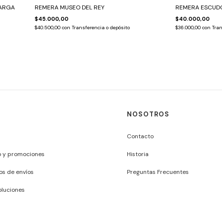
LARGA
REMERA MUSEO DEL REY
REMERA ESCUDO
$45.000,00
$40.000,00
$40.500,00
con
Transferencia o depósito
$36.000,00
con
Tran
NOSOTROS
Contacto
o y promociones
Historia
os de envíos
Preguntas Frecuentes
luciones